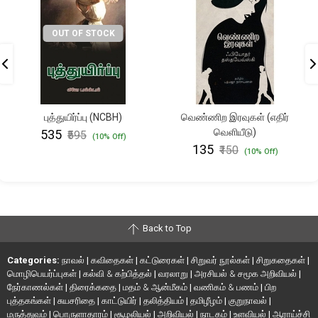
OUT OF STOCK
புத்துயிர்ப்பு (NCBH)
வெண்ணிற இரவுகள் (எதிர்
வெளியீடு)
₹535
₹595
(10% Off)
₹135
₹150
(10% Off)
Back to Top
Categories:
நாவல்
|
கவிதைகள்
|
கட்டுரைகள்
|
சிறுவர் நூல்கள்
|
சிறுகதைகள்
|
மொழிபெயர்ப்புகள்
|
கல்வி & கற்பித்தல்
|
வரலாறு
|
அரசியல் & சமூக அறிவியல்
|
நேர்காணல்கள்
|
திரைக்கதை
|
மதம் & ஆன்மீகம்
|
வணிகம் & பணம்
|
பிற
புத்தகங்கள்
|
சுயசரிதை
|
காட்டுயிர்
|
தலித்தியம்
|
தமிழீழம்
|
குறுநாவல்
|
மருத்துவம்
|
பொருளாதாரம்
|
சூழலியல்
|
அறிவியல்
|
நாடகம்
|
உளவியல்
|
ஆராய்ச்சி