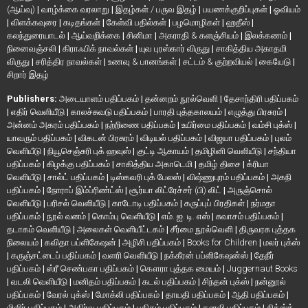
(ஆய்வு)
|
வாழ்க்கை வரலாறு
|
இதழ்கள் / பருவ இதழ்
|
பயணக்குறிப்புகள்
|
ஓவியம்
|
விளக்கவுரை
|
கடிதங்கள்
|
கேள்வி பதில்கள்
|
பழமொழிகள்
|
ஹதீஸ்
|
கலந்துரையாடல்
|
ஆய்வறிக்கை
|
சினிமா
|
அகராதி & களஞ்சியம்
|
இலக்கணம்
|
நினைவஞ்சலி
|
கிராஃபிக் நாவல்கள்
|
யுவ புரஸ்கார் விருது
|
சாகித்திய அகாதமி
விருது
|
சரித்திர நாவல்கள்
|
உணவு & பானங்கள்
|
சட்டம் & குற்றவியல்
|
கையேடு
|
சிறார் இதழ்
Publishers:
அடையாளம் பதிப்பகம்
|
தன்னறம் நூல்வெளி
|
தேசாந்திரி பதிப்பகம்
|
எதிர் வெளியீடு
|
காலச்சுவடு பதிப்பகம்
|
பாரதி புத்தகாலயம்
|
எழுத்து பிரசுரம்
|
அன்னம் அகரம் பதிப்பகம்
|
நற்றிணை பதிப்பகம்
|
உயிர்மை பதிப்பகம்
|
வம்சி புக்ஸ்
|
யாவரும் பதிப்பகம்
|
விகடன் பிரசுரம்
|
விடியல் பதிப்பகம்
|
விஜயா பதிப்பகம்
|
புலம்
வெளியீடு
|
நியூசெஞ்சுரி புக் ஹவுஸ்
|
குட்டி ஆகாயம்
|
தமிழினி வெளியீடு
|
சந்தியா
பதிப்பகம்
|
கிழக்கு பதிப்பகம்
|
சாகித்திய அகாடெமி
|
தமிழ் திசை
|
க்ரியா
வெளியீடு
|
சால்ட் பதிப்பகம்
|
டிஸ்கவரி புக் பேலஸ்
|
விஷ்ணுபுரம் பதிப்பகம்
|
அகநி
பதிப்பகம்
|
நோராப் இம்ப்ரிண்ட்ஸ்
|
சூர்யா லிட்ரேச்சர் (பி) லிட்
|
அருஞ்சொல்
வெளியீடு
|
பரிசல் வெளியீடு
|
காடோடி பதிப்பகம்
|
கருப்புப் பிரதிகள்
|
நர்மதா
பதிப்பகம்
|
நூல் வனம்
|
கொம்பு வெளியீடு
|
எம். ஐ. டி. எஸ்
|
சுவாசம் பதிப்பகம்
|
தடாகம் வெளியீடு
|
அலைகள் வெளியீட்டகம்
|
சீர்மை நூல்வெளி
|
திருவரசு புத்தக
நிலையம்
|
கவிதா பப்ளிகேஷன்
|
அழிசி பதிப்பகம்
|
Books for Children
|
மலர் புக்ஸ்
|
கருஞ்சட்டைப் பதிப்பகம்
|
வளரி வெளியீடு
|
நக்கீரன் பப்ளிகேஷன்ஸ்
|
தேநீர்
பதிப்பகம்
|
ஸ்ரீ செண்பகா பதிப்பகம்
|
கௌரா புத்தக மையம்
|
Juggernaut Books
|
வடலி வெளியீடு
|
மனிதம் பதிப்பகம்
|
கடல் பதிப்பகம்
|
சிந்தன் புக்ஸ்
|
நன்னூல்
பதிப்பகம்
|
வேரல் புக்ஸ்
|
மோக்லி பதிப்பகம்
|
தாயதி பதிப்பகம்
|
ஆதி பதிப்பகம்
|
மிளிர் பதிப்பகம்
|
அதிர்வு பதிப்பகம்
|
பதிகம் பதிப்பகம்
|
கனலி பதிப்பகம்
|
சிக்ஸ்த்