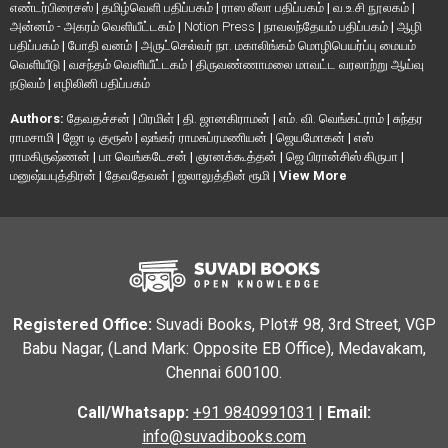
எண்டர்பிரைசஸ்
|
தமிழ்வெளி பதிப்பகம்
|
ராஸ லீலா பதிப்பகம்
|
வ.உ.சி நூலகம்
|
அன்னம் - அகரம் வெளியீட்டகம்
|
Notion Press
|
நாவலந்தேயம் பதிப்பகம்
|
ஆழி
பதிப்பகம்
|
போதி வனம்
|
அருட்செல்வர் நா. மகாலிங்கம் மொழிபெயர்ப்பு மையம்
வெளியீடு
|
வசந்தம் வெளியீட்டகம்
|
திருவண்ணாமலை மாவட்ட வரலாற்று ஆய்வு
நடுவம்
|
எழிலினி பதிப்பகம்
Authors:
தேவதச்சன்
|
பிரமிள்
|
தி. ஜானகிராமன்
|
எம். வி. வெங்கட்ராம்
|
சுந்தர
ராமசாமி
|
ஜோ டி குரூஸ்
|
ஷங்கர் ராமசுப்ரமணியன்
|
ஜெயமோகன்
|
எஸ்
ராமகிருஷ்ணன்
|
பா வெங்கடேசன்
|
ஞானக்கூத்தன்
|
ஜெ பிரான்சிஸ் கிருபா
|
மனுஷ்யபுத்திரன்
|
தேவதேவன்
|
ஜலாலுத்தின் ரூமி
|
View More
Registered Office:
Suvadi Books, Plot# 98, 3rd Street, VGP
Babu Nagar, (Land Mark: Opposite EB Office), Medavakam,
Chennai 600100.
Call/Whatsapp:
+91 9840991031
|
Email:
info@suvadibooks.com