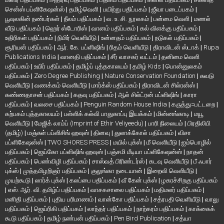
சென்ஸ் பப்ளிகேஷன்ஸ்
|
தமிழ்வெளி
|
பயிற்று பதிப்பகம்
|
ஜீவா படைப்பகம்
|
பூவுலகின் நண்பர்கள்
|
நீலம் பதிப்பகம்
|
வ. உ. சி. நூலகம்
|
பன்மை வெளி
|
மணல்
வீடு பதிப்பகம்
|
ஹெர் ஸ்டோரிஸ்
|
வானம் பதிப்பகம்
|
கல் விளக்கு பதிப்பகம்
|
உதிரிகள் பதிப்பகம்
|
நிமிர் வெளியீடு
|
உன்னதம் பதிப்பகம்
|
நடுகல் பதிப்பகம்
|
சூரியன் பதிப்பகம்
|
ஆர். கே. பப்ளிஷிங்
|
ரிதம் வெளியீடு
|
திராவிடன் ஸ்டாக்
|
Rupa
Publications India
|
வானதி பதிப்பகம்
|
சீர் வாசகர் வட்டம்
|
தனிமை வெளி
பதிப்பகம்
|
உயிர் பதிப்பகம்
|
தமிழ்ப் புத்தகாலயம்
|
தமிழ் Kids
|
பொன்னுலகம்
பதிப்பகம்
|
Zero Degree Publishing
|
Nature Conservation Foundation
|
சுவடு
வெளியீடு
|
வணக்கம் வெளியீடு
|
மார்க்ஸ் பதிப்பகம்
|
திராவிடன் சில்ரன்ஸ்
|
கண்ணதாசன் பதிப்பகம்
|
கதவு பதிப்பகம்
|
ஆல் சில்ட்ரன் பப்ளிஷிங்
|
காரா
பதிப்பகம்
|
வலசை பதிப்பகம்
|
Penguin Random House India
|
கருத்து=பட்டறை
|
கற்பகம் புத்தகாலயம்
|
பள்ளிக் கல்வி பாதுகாப்பு இயக்கம்
|
மின்னங்காடி
|
மயூ
வெளியீடு
|
மேஜிக் லாம்ப் (Imprint of Ethir Veliyeedu)
|
பாரி நிலையம்
|
பிரதிலிபி
(தமிழ்)
|
மஞ்சுள் பப்ளிசிங் ஹவுஸ்
|
தினவு
|
துலாக்கோல் பதிப்பகம்
|
விசா
பப்ளிகேஷன்ஸ்
|
TWO SHORES PRESS
|
மயில் புக்ஸ்
|
மீ வெளியீடு
|
ஐம்பொழில்
பதிப்பகம்
|
ஜெய்கோ பப்ளிஷிங் ஹவுஸ்
|
பஞ்சமி மீடியா பப்ளிகேஷன்ஸ்
|
நாதன்
பதிப்பகம்
|
பெண்விழி பதிப்பகம்
|
சாஸ்வத் பிரிண்டர்ஸ்
|
கடவு வெளியீடு
|
பீ ஃபார்
புக்ஸ்
|
முத்தமிழறிஞர் பதிப்பகம்
|
குலுங்கா நடையான்
|
இறைவி வெளியீடு
|
முயற்கூடு
|
லார்க் புக்ஸ்
|
கலப்பை பதிப்பகம்
|
வீ கேன் புக்ஸ்
|
ழகரச்சிறகு பதிப்பகம்
|
எஸ். ஆர். வி. தமிழ்ப் பதிப்பகம்
|
வாசகசாலை பதிப்பகம்
|
மதிமலர் பதிப்பகம்
|
மனிதி பதிப்பகம்
|
புதிய பரிமாணம்
|
வான்கோ பதிப்பகம்
|
சத்ரபதி வெளியீடு
|
வாலு
பதிப்பகம்
|
ஜெய்ரிகி பதிப்பகம்
|
லாந்தர் பதிப்பகம்
|
நாற்கரம் பதிப்பகம்
|
காக்கைக்
கூடு பதிப்பகம்
|
தமிழ் நண்பன் பதிப்பகம்
|
Pen Bird Publication
|
சத்யா