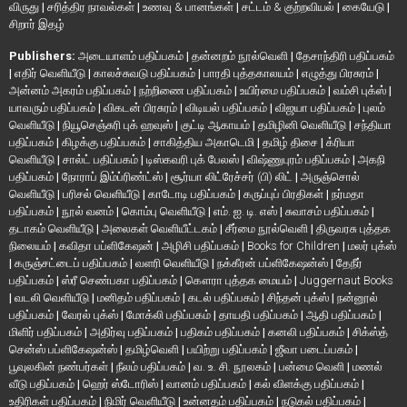
விருது
|
சரித்திர நாவல்கள்
|
உணவு & பானங்கள்
|
சட்டம் & குற்றவியல்
|
கையேடு
|
சிறார் இதழ்
Publishers:
அடையாளம் பதிப்பகம்
|
தன்னறம் நூல்வெளி
|
தேசாந்திரி பதிப்பகம்
|
எதிர் வெளியீடு
|
காலச்சுவடு பதிப்பகம்
|
பாரதி புத்தகாலயம்
|
எழுத்து பிரசுரம்
|
அன்னம் அகரம் பதிப்பகம்
|
நற்றிணை பதிப்பகம்
|
உயிர்மை பதிப்பகம்
|
வம்சி புக்ஸ்
|
யாவரும் பதிப்பகம்
|
விகடன் பிரசுரம்
|
விடியல் பதிப்பகம்
|
விஜயா பதிப்பகம்
|
புலம்
வெளியீடு
|
நியூசெஞ்சுரி புக் ஹவுஸ்
|
குட்டி ஆகாயம்
|
தமிழினி வெளியீடு
|
சந்தியா
பதிப்பகம்
|
கிழக்கு பதிப்பகம்
|
சாகித்திய அகாடெமி
|
தமிழ் திசை
|
க்ரியா
வெளியீடு
|
சால்ட் பதிப்பகம்
|
டிஸ்கவரி புக் பேலஸ்
|
விஷ்ணுபுரம் பதிப்பகம்
|
அகநி
பதிப்பகம்
|
நோராப் இம்ப்ரிண்ட்ஸ்
|
சூர்யா லிட்ரேச்சர் (பி) லிட்
|
அருஞ்சொல்
வெளியீடு
|
பரிசல் வெளியீடு
|
காடோடி பதிப்பகம்
|
கருப்புப் பிரதிகள்
|
நர்மதா
பதிப்பகம்
|
நூல் வனம்
|
கொம்பு வெளியீடு
|
எம். ஐ. டி. எஸ்
|
சுவாசம் பதிப்பகம்
|
தடாகம் வெளியீடு
|
அலைகள் வெளியீட்டகம்
|
சீர்மை நூல்வெளி
|
திருவரசு புத்தக
நிலையம்
|
கவிதா பப்ளிகேஷன்
|
அழிசி பதிப்பகம்
|
Books for Children
|
மலர் புக்ஸ்
|
கருஞ்சட்டைப் பதிப்பகம்
|
வளரி வெளியீடு
|
நக்கீரன் பப்ளிகேஷன்ஸ்
|
தேநீர்
பதிப்பகம்
|
ஸ்ரீ செண்பகா பதிப்பகம்
|
கௌரா புத்தக மையம்
|
Juggernaut Books
|
வடலி வெளியீடு
|
மனிதம் பதிப்பகம்
|
கடல் பதிப்பகம்
|
சிந்தன் புக்ஸ்
|
நன்னூல்
பதிப்பகம்
|
வேரல் புக்ஸ்
|
மோக்லி பதிப்பகம்
|
தாயதி பதிப்பகம்
|
ஆதி பதிப்பகம்
|
மிளிர் பதிப்பகம்
|
அதிர்வு பதிப்பகம்
|
பதிகம் பதிப்பகம்
|
கனலி பதிப்பகம்
|
சிக்ஸ்த்
சென்ஸ் பப்ளிகேஷன்ஸ்
|
தமிழ்வெளி
|
பயிற்று பதிப்பகம்
|
ஜீவா படைப்பகம்
|
பூவுலகின் நண்பர்கள்
|
நீலம் பதிப்பகம்
|
வ. உ. சி. நூலகம்
|
பன்மை வெளி
|
மணல்
வீடு பதிப்பகம்
|
ஹெர் ஸ்டோரிஸ்
|
வானம் பதிப்பகம்
|
கல் விளக்கு பதிப்பகம்
|
உதிரிகள் பதிப்பகம்
|
நிமிர் வெளியீடு
|
உன்னதம் பதிப்பகம்
|
நடுகல் பதிப்பகம்
|