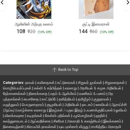
ஆலிஸின் அற்புத உலகம்
குட்டி இளவரசன்
₹108
₹144
₹120
₹160
(10% Off)
(10% Off)
Back to Top
Categories:
நாவல்
|
கவிதைகள்
|
கட்டுரைகள்
|
சிறுவர் நூல்கள்
|
சிறுகதைகள்
|
மொழிபெயர்ப்புகள்
|
கல்வி & கற்பித்தல்
|
வரலாறு
|
அரசியல் & சமூக அறிவியல்
|
நேர்காணல்கள்
|
திரைக்கதை
|
மதம் & ஆன்மீகம்
|
வணிகம் & பணம்
|
பிற
புத்தகங்கள்
|
சுயசரிதை
|
காட்டுயிர்
|
தலித்தியம்
|
தமிழீழம்
|
குறுநாவல்
|
மருத்துவம்
|
பொருளாதாரம்
|
சூழலியல்
|
அறிவியல்
|
நாடகம்
|
உளவியல்
|
ஆராய்ச்சி
(ஆய்வு)
|
வாழ்க்கை வரலாறு
|
இதழ்கள் / பருவ இதழ்
|
பயணக்குறிப்புகள்
|
ஓவியம்
|
விளக்கவுரை
|
கடிதங்கள்
|
கேள்வி பதில்கள்
|
பழமொழிகள்
|
ஹதீஸ்
|
கலந்துரையாடல்
|
ஆய்வறிக்கை
|
சினிமா
|
அகராதி & களஞ்சியம்
|
இலக்கணம்
|
நினைவஞ்சலி
|
கிராஃபிக் நாவல்கள்
|
யுவ புரஸ்கார் விருது
|
சாகித்திய அகாதமி