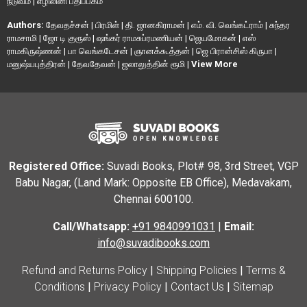
நடுவம்
|
எழிலினி பதிப்பகம்
Authors:
தேவதச்சன்
|
பிரமிள்
|
தி. ஜானகிராமன்
|
எம். வி. வெங்கட்ராம்
|
சுந்தர
ராமசாமி
|
ஜோ டி குரூஸ்
|
ஷங்கர் ராமசுப்ரமணியன்
|
ஜெயமோகன்
|
எஸ்
ராமகிருஷ்ணன்
|
பா வெங்கடேசன்
|
ஞானக்கூத்தன்
|
ஜெ பிரான்சிஸ் கிருபா
|
மனுஷ்யபுத்திரன்
|
தேவதேவன்
|
ஜலாலுத்தின் ரூமி
|
View More
Registered Office:
Suvadi Books, Plot# 98, 3rd Street, VGP
Babu Nagar, (Land Mark: Opposite EB Office), Medavakam,
Chennai 600100.
Call/Whatsapp:
+91 9840991031
|
Email:
info@suvadibooks.com
Refund and Returns Policy
|
Shipping Policies
|
Terms &
Conditions
|
Privacy Policy
|
Contact Us
|
Sitemap