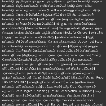
வெளியீடு
|
நியூசெஞ்சுரி புக் ஹவுஸ்
|
குட்டி ஆகாயம்
|
தமிழினி வெளியீடு
|
சந்தியா
பதிப்பகம்
|
கிழக்கு பதிப்பகம்
|
சாகித்திய அகாடெமி
|
தமிழ் திசை
|
க்ரியா
வெளியீடு
|
சால்ட் பதிப்பகம்
|
டிஸ்கவரி புக் பேலஸ்
|
விஷ்ணுபுரம் பதிப்பகம்
|
அகநி
பதிப்பகம்
|
நோராப் இம்ப்ரிண்ட்ஸ்
|
சூர்யா லிட்ரேச்சர் (பி) லிட்
|
அருஞ்சொல்
வெளியீடு
|
பரிசல் வெளியீடு
|
காடோடி பதிப்பகம்
|
கருப்புப் பிரதிகள்
|
நர்மதா
பதிப்பகம்
|
நூல் வனம்
|
கொம்பு வெளியீடு
|
எம். ஐ. டி. எஸ்
|
சுவாசம் பதிப்பகம்
|
தடாகம் வெளியீடு
|
அலைகள் வெளியீட்டகம்
|
சீர்மை நூல்வெளி
|
திருவரசு புத்தக
நிலையம்
|
கவிதா பப்ளிகேஷன்
|
அழிசி பதிப்பகம்
|
Books for Children
|
மலர் புக்ஸ்
|
கருஞ்சட்டைப் பதிப்பகம்
|
வளரி வெளியீடு
|
நக்கீரன் பப்ளிகேஷன்ஸ்
|
தேநீர்
பதிப்பகம்
|
ஸ்ரீ செண்பகா பதிப்பகம்
|
கௌரா புத்தக மையம்
|
Juggernaut Books
|
வடலி வெளியீடு
|
மனிதம் பதிப்பகம்
|
கடல் பதிப்பகம்
|
சிந்தன் புக்ஸ்
|
நன்னூல்
பதிப்பகம்
|
வேரல் புக்ஸ்
|
மோக்லி பதிப்பகம்
|
தாயதி பதிப்பகம்
|
ஆதி பதிப்பகம்
|
மிளிர் பதிப்பகம்
|
அதிர்வு பதிப்பகம்
|
பதிகம் பதிப்பகம்
|
கனலி பதிப்பகம்
|
சிக்ஸ்த்
சென்ஸ் பப்ளிகேஷன்ஸ்
|
தமிழ்வெளி
|
பயிற்று பதிப்பகம்
|
ஜீவா படைப்பகம்
|
பூவுலகின் நண்பர்கள்
|
நீலம் பதிப்பகம்
|
வ. உ. சி. நூலகம்
|
பன்மை வெளி
|
மணல்
வீடு பதிப்பகம்
|
ஹெர் ஸ்டோரிஸ்
|
வானம் பதிப்பகம்
|
கல் விளக்கு பதிப்பகம்
|
உதிரிகள் பதிப்பகம்
|
நிமிர் வெளியீடு
|
உன்னதம் பதிப்பகம்
|
நடுகல் பதிப்பகம்
|
சூரியன் பதிப்பகம்
|
ஆர். கே. பப்ளிஷிங்
|
ரிதம் வெளியீடு
|
திராவிடன் ஸ்டாக்
|
Rupa
Publications India
|
வானதி பதிப்பகம்
|
சீர் வாசகர் வட்டம்
|
தனிமை வெளி
பதிப்பகம்
|
உயிர் பதிப்பகம்
|
தமிழ்ப் புத்தகாலயம்
|
தமிழ் Kids
|
பொன்னுலகம்
பதிப்பகம்
|
Zero Degree Publishing
|
Nature Conservation Foundation
|
சுவடு
வெளியீடு
|
வணக்கம் வெளியீடு
|
மார்க்ஸ் பதிப்பகம்
|
திராவிடன் சில்ரன்ஸ்
|
கண்ணதாசன் பதிப்பகம்
|
கதவு பதிப்பகம்
|
ஆல் சில்ட்ரன் பப்ளிஷிங்
|
காரா
பதிப்பகம்
|
வலசை பதிப்பகம்
|
Penguin Random House India
|
கருத்து=பட்டறை
|