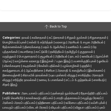
Back to Top
Categories:
நாவல்
|
கவிதைகள்
|
கட்டுரைகள்
|
சிறுவர் நூல்கள்
|
சிறுகதைகள்
|
மொழிபெயர்ப்புகள்
|
கல்வி & கற்பித்தல்
|
வரலாறு
|
அரசியல் & சமூக அறிவியல்
|
நேர்காணல்கள்
|
திரைக்கதை
|
மதம் & ஆன்மீகம்
|
வணிகம் & பணம்
|
பிற
புத்தகங்கள்
|
சுயசரிதை
|
காட்டுயிர்
|
தலித்தியம்
|
தமிழீழம்
|
குறுநாவல்
|
மருத்துவம்
|
பொருளாதாரம்
|
சூழலியல்
|
அறிவியல்
|
நாடகம்
|
உளவியல்
|
ஆராய்ச்சி
(ஆய்வு)
|
வாழ்க்கை வரலாறு
|
இதழ்கள் / பருவ இதழ்
|
பயணக்குறிப்புகள்
|
ஓவியம்
|
விளக்கவுரை
|
கடிதங்கள்
|
கேள்வி பதில்கள்
|
பழமொழிகள்
|
ஹதீஸ்
|
கலந்துரையாடல்
|
ஆய்வறிக்கை
|
சினிமா
|
அகராதி & களஞ்சியம்
|
இலக்கணம்
|
நினைவஞ்சலி
|
கிராஃபிக் நாவல்கள்
|
யுவ புரஸ்கார் விருது
|
சாகித்திய அகாதமி
விருது
|
சரித்திர நாவல்கள்
|
உணவு & பானங்கள்
|
சட்டம் & குற்றவியல்
|
கையேடு
|
சிறார் இதழ்
Publishers:
அடையாளம் பதிப்பகம்
|
தன்னறம் நூல்வெளி
|
தேசாந்திரி பதிப்பகம்
|
எதிர் வெளியீடு
|
காலச்சுவடு பதிப்பகம்
|
பாரதி புத்தகாலயம்
|
எழுத்து பிரசுரம்
|
அன்னம் அகரம் பதிப்பகம்
|
நற்றிணை பதிப்பகம்
|
உயிர்மை பதிப்பகம்
|
வம்சி புக்ஸ்
|
யாவரும் பதிப்பகம்
|
விகடன் பிரசுரம்
|
விடியல் பதிப்பகம்
|
விஜயா பதிப்பகம்
|
புலம்