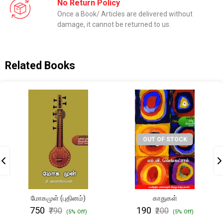
No Return Policy
Once a Book/ Articles are delivered without
damage, it cannot be returned to us.
Related Books
OUT OF STOCK
மோகமுள் (புதினம்)
காதுகள்
₹750
₹190
₹790
₹200
(5% Off)
(5% Off)