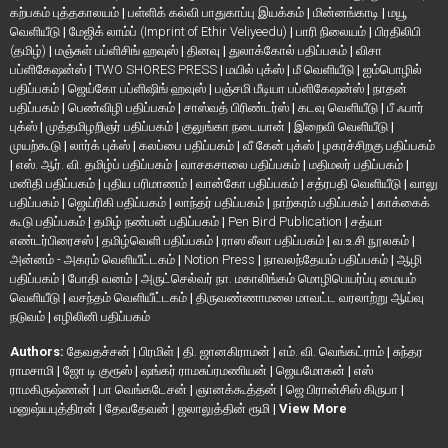
கற்பகம் புத்தகாலயம்
|
பள்ளிக் கல்வி பாதுகாப்பு இயக்கம்
|
மின்னங்காடி
|
மயூ
வெளியீடு
|
மேஜிக் லாம்ப் (Imprint of Ethir Veliyeedu)
|
பாரி நிலையம்
|
பிரதிலிபி
(தமிழ்)
|
மஞ்சுள் பப்ளிசிங் ஹவுஸ்
|
தினவு
|
துலாக்கோல் பதிப்பகம்
|
விசா
பப்ளிகேஷன்ஸ்
|
TWO SHORES PRESS
|
மயில் புக்ஸ்
|
மீ வெளியீடு
|
ஐம்பொழில்
பதிப்பகம்
|
ஜெய்கோ பப்ளிஷிங் ஹவுஸ்
|
பஞ்சமி மீடியா பப்ளிகேஷன்ஸ்
|
நாதன்
பதிப்பகம்
|
பெண்விழி பதிப்பகம்
|
சாஸ்வத் பிரிண்டர்ஸ்
|
கடவு வெளியீடு
|
பீ ஃபார்
புக்ஸ்
|
முத்தமிழறிஞர் பதிப்பகம்
|
குலுங்கா நடையான்
|
இறைவி வெளியீடு
|
முயற்கூடு
|
லார்க் புக்ஸ்
|
கலப்பை பதிப்பகம்
|
வீ கேன் புக்ஸ்
|
ழகரச்சிறகு பதிப்பகம்
|
எஸ். ஆர். வி. தமிழ்ப் பதிப்பகம்
|
வாசகசாலை பதிப்பகம்
|
மதிமலர் பதிப்பகம்
|
மனிதி பதிப்பகம்
|
புதிய பரிமாணம்
|
வான்கோ பதிப்பகம்
|
சத்ரபதி வெளியீடு
|
வாலு
பதிப்பகம்
|
ஜெய்ரிகி பதிப்பகம்
|
லாந்தர் பதிப்பகம்
|
நாற்கரம் பதிப்பகம்
|
காக்கைக்
கூடு பதிப்பகம்
|
தமிழ் நண்பன் பதிப்பகம்
|
Pen Bird Publication
|
சத்யா
எண்டர்பிரைசஸ்
|
தமிழ்வெளி பதிப்பகம்
|
ராஸ லீலா பதிப்பகம்
|
வ.உ.சி நூலகம்
|
அன்னம் - அகரம் வெளியீட்டகம்
|
Notion Press
|
நாவலந்தேயம் பதிப்பகம்
|
ஆழி
பதிப்பகம்
|
போதி வனம்
|
அருட்செல்வர் நா. மகாலிங்கம் மொழிபெயர்ப்பு மையம்
வெளியீடு
|
வசந்தம் வெளியீட்டகம்
|
திருவண்ணாமலை மாவட்ட வரலாற்று ஆய்வு
நடுவம்
|
எழிலினி பதிப்பகம்
Authors:
தேவதச்சன்
|
பிரமிள்
|
தி. ஜானகிராமன்
|
எம். வி. வெங்கட்ராம்
|
சுந்தர
ராமசாமி
|
ஜோ டி குரூஸ்
|
ஷங்கர் ராமசுப்ரமணியன்
|
ஜெயமோகன்
|
எஸ்
ராமகிருஷ்ணன்
|
பா வெங்கடேசன்
|
ஞானக்கூத்தன்
|
ஜெ பிரான்சிஸ் கிருபா
|
மனுஷ்யபுத்திரன்
|
தேவதேவன்
|
ஜலாலுத்தின் ரூமி
|
View More