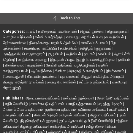
Back to Top
Categories:
நாவல்
|
கவிதைகள்
|
கட்டுரைகள்
|
சிறுவர் நூல்கள்
|
சிறுகதைகள்
|
மொழிபெயர்ப்புகள்
|
கல்வி & கற்பித்தல்
|
வரலாறு
|
அரசியல் & சமூக அறிவியல்
|
நேர்காணல்கள்
|
திரைக்கதை
|
மதம் & ஆன்மீகம்
|
வணிகம் & பணம்
|
பிற
புத்தகங்கள்
|
சுயசரிதை
|
காட்டுயிர்
|
தலித்தியம்
|
தமிழீழம்
|
குறுநாவல்
|
மருத்துவம்
|
பொருளாதாரம்
|
சூழலியல்
|
அறிவியல்
|
நாடகம்
|
உளவியல்
|
ஆராய்ச்சி
(ஆய்வு)
|
வாழ்க்கை வரலாறு
|
இதழ்கள் / பருவ இதழ்
|
பயணக்குறிப்புகள்
|
ஓவியம்
|
விளக்கவுரை
|
கடிதங்கள்
|
கேள்வி பதில்கள்
|
பழமொழிகள்
|
ஹதீஸ்
|
கலந்துரையாடல்
|
ஆய்வறிக்கை
|
சினிமா
|
அகராதி & களஞ்சியம்
|
இலக்கணம்
|
நினைவஞ்சலி
|
கிராஃபிக் நாவல்கள்
|
யுவ புரஸ்கார் விருது
|
சாகித்திய அகாதமி
விருது
|
சரித்திர நாவல்கள்
|
உணவு & பானங்கள்
|
சட்டம் & குற்றவியல்
|
கையேடு
|
சிறார் இதழ்
Publishers:
அடையாளம் பதிப்பகம்
|
தன்னறம் நூல்வெளி
|
தேசாந்திரி பதிப்பகம்
|
எதிர் வெளியீடு
|
காலச்சுவடு பதிப்பகம்
|
பாரதி புத்தகாலயம்
|
எழுத்து பிரசுரம்
|
அன்னம் அகரம் பதிப்பகம்
|
நற்றிணை பதிப்பகம்
|
உயிர்மை பதிப்பகம்
|
வம்சி புக்ஸ்
|
யாவரும் பதிப்பகம்
|
விகடன் பிரசுரம்
|
விடியல் பதிப்பகம்
|
விஜயா பதிப்பகம்
|
புலம்
வெளியீடு
|
நியூசெஞ்சுரி புக் ஹவுஸ்
|
குட்டி ஆகாயம்
|
தமிழினி வெளியீடு
|
சந்தியா
பதிப்பகம்
|
கிழக்கு பதிப்பகம்
|
சாகித்திய அகாடெமி
|
தமிழ் திசை
|
க்ரியா
வெளியீடு
|
சால்ட் பதிப்பகம்
|
டிஸ்கவரி புக் பேலஸ்
|
விஷ்ணுபுரம் பதிப்பகம்
|
அகநி