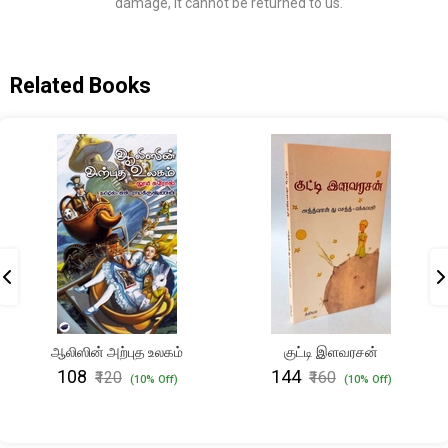
damage, it cannot be returned to us.
Related Books
ஆலிஸின் அற்புத உலகம்
குட்டி இளவரசன்
₹108
₹144
₹120
₹160
(10% Off)
(10% Off)