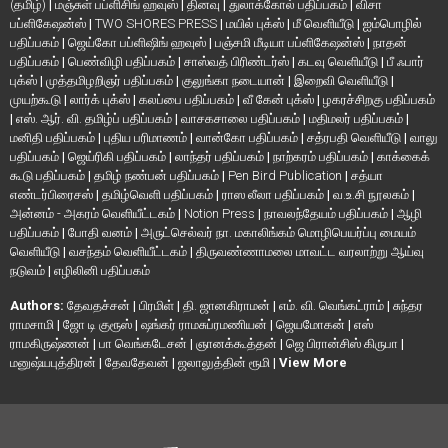
(தமிழ்)
|
மஞ்சுள் பப்ளிசிங் ஹவுஸ்
|
தினவு
|
துலாக்கோல் பதிப்பகம்
|
விசா
பப்ளிகேஷன்ஸ்
|
TWO SHORES PRESS
|
மயில் புக்ஸ்
|
மீ வெளியீடு
|
ஐம்பொழில்
பதிப்பகம்
|
ஜெய்கோ பப்ளிஷிங் ஹவுஸ்
|
பஞ்சமி மீடியா பப்ளிகேஷன்ஸ்
|
நாதன்
பதிப்பகம்
|
பெண்விழி பதிப்பகம்
|
சாஸ்வத் பிரிண்டர்ஸ்
|
கடவு வெளியீடு
|
பீ ஃபார்
புக்ஸ்
|
முத்தமிழறிஞர் பதிப்பகம்
|
குலுங்கா நடையான்
|
இறைவி வெளியீடு
|
முயற்கூடு
|
லார்க் புக்ஸ்
|
கலப்பை பதிப்பகம்
|
வீ கேன் புக்ஸ்
|
ழகரச்சிறகு பதிப்பகம்
|
எஸ். ஆர். வி. தமிழ்ப் பதிப்பகம்
|
வாசகசாலை பதிப்பகம்
|
மதிமலர் பதிப்பகம்
|
மனிதி பதிப்பகம்
|
புதிய பரிமாணம்
|
வான்கோ பதிப்பகம்
|
சத்ரபதி வெளியீடு
|
வாலு
பதிப்பகம்
|
ஜெய்ரிகி பதிப்பகம்
|
லாந்தர் பதிப்பகம்
|
நாற்கரம் பதிப்பகம்
|
காக்கைக்
கூடு பதிப்பகம்
|
தமிழ் நண்பன் பதிப்பகம்
|
Pen Bird Publication
|
சத்யா
எண்டர்பிரைசஸ்
|
தமிழ்வெளி பதிப்பகம்
|
ராஸ லீலா பதிப்பகம்
|
வ.உ.சி நூலகம்
|
அன்னம் - அகரம் வெளியீட்டகம்
|
Notion Press
|
நாவலந்தேயம் பதிப்பகம்
|
ஆழி
பதிப்பகம்
|
போதி வனம்
|
அருட்செல்வர் நா. மகாலிங்கம் மொழிபெயர்ப்பு மையம்
வெளியீடு
|
வசந்தம் வெளியீட்டகம்
|
திருவண்ணாமலை மாவட்ட வரலாற்று ஆய்வு
நடுவம்
|
எழிலினி பதிப்பகம்
Authors:
தேவதச்சன்
|
பிரமிள்
|
தி. ஜானகிராமன்
|
எம். வி. வெங்கட்ராம்
|
சுந்தர
ராமசாமி
|
ஜோ டி குரூஸ்
|
ஷங்கர் ராமசுப்ரமணியன்
|
ஜெயமோகன்
|
எஸ்
ராமகிருஷ்ணன்
|
பா வெங்கடேசன்
|
ஞானக்கூத்தன்
|
ஜெ பிரான்சிஸ் கிருபா
|
மனுஷ்யபுத்திரன்
|
தேவதேவன்
|
ஜலாலுத்தின் ரூமி
|
View More