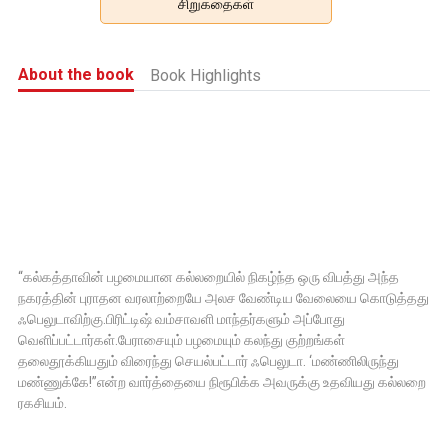
சிறுகதைகள்
About the book
Book Highlights
“கல்கத்தாவின் பழமையான கல்லறையில் நிகழ்ந்த ஒரு விபத்து அந்த
நகரத்தின் புராதன வரலாற்றையே அலச வேண்டிய வேலையை கொடுத்தது
ஃபெலுடாவிற்கு.பிரிட்டிஷ் வம்சாவளி மாந்தர்களும் அப்போது
வெளிப்பட்டார்கள்.பேராசையும் பழமையும் கலந்து குற்றங்கள்
தலைதூக்கியதும் விரைந்து செயல்பட்டார் ஃபெலுடா. ‘மண்ணிலிருந்து
மண்ணுக்கே!”என்ற வார்த்தையை நிரூபிக்க அவருக்கு உதவியது கல்லறை
ரகசியம்.