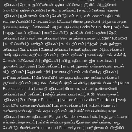
பதிப்பகம்
|
நோராப் இம்ப்ரிண்ட்ஸ்
|
சூர்யா லிட்ரேச்சர் (பி) லிட்
|
அருஞ்சொல்
வெளியீடு
|
பரிசல் வெளியீடு
|
காடோடி பதிப்பகம்
|
கருப்புப் பிரதிகள்
|
நர்மதா
பதிப்பகம்
|
நூல் வனம்
|
கொம்பு வெளியீடு
|
எம். ஐ. டி. எஸ்
|
சுவாசம் பதிப்பகம்
|
தடாகம் வெளியீடு
|
அலைகள் வெளியீட்டகம்
|
சீர்மை நூல்வெளி
|
திருவரசு புத்தக
நிலையம்
|
கவிதா பப்ளிகேஷன்
|
அழிசி பதிப்பகம்
|
Books for Children
|
மலர் புக்ஸ்
|
கருஞ்சட்டைப் பதிப்பகம்
|
வளரி வெளியீடு
|
நக்கீரன் பப்ளிகேஷன்ஸ்
|
தேநீர்
பதிப்பகம்
|
ஸ்ரீ செண்பகா பதிப்பகம்
|
கௌரா புத்தக மையம்
|
Juggernaut Books
|
வடலி வெளியீடு
|
மனிதம் பதிப்பகம்
|
கடல் பதிப்பகம்
|
சிந்தன் புக்ஸ்
|
நன்னூல்
பதிப்பகம்
|
வேரல் புக்ஸ்
|
மோக்லி பதிப்பகம்
|
தாயதி பதிப்பகம்
|
ஆதி பதிப்பகம்
|
மிளிர் பதிப்பகம்
|
அதிர்வு பதிப்பகம்
|
பதிகம் பதிப்பகம்
|
கனலி பதிப்பகம்
|
சிக்ஸ்த்
சென்ஸ் பப்ளிகேஷன்ஸ்
|
தமிழ்வெளி
|
பயிற்று பதிப்பகம்
|
ஜீவா படைப்பகம்
|
பூவுலகின் நண்பர்கள்
|
நீலம் பதிப்பகம்
|
வ. உ. சி. நூலகம்
|
பன்மை வெளி
|
மணல்
வீடு பதிப்பகம்
|
ஹெர் ஸ்டோரிஸ்
|
வானம் பதிப்பகம்
|
கல் விளக்கு பதிப்பகம்
|
உதிரிகள் பதிப்பகம்
|
நிமிர் வெளியீடு
|
உன்னதம் பதிப்பகம்
|
நடுகல் பதிப்பகம்
|
சூரியன் பதிப்பகம்
|
ஆர். கே. பப்ளிஷிங்
|
ரிதம் வெளியீடு
|
திராவிடன் ஸ்டாக்
|
Rupa
Publications India
|
வானதி பதிப்பகம்
|
சீர் வாசகர் வட்டம்
|
தனிமை வெளி
பதிப்பகம்
|
உயிர் பதிப்பகம்
|
தமிழ்ப் புத்தகாலயம்
|
தமிழ் Kids
|
பொன்னுலகம்
பதிப்பகம்
|
Zero Degree Publishing
|
Nature Conservation Foundation
|
சுவடு
வெளியீடு
|
வணக்கம் வெளியீடு
|
மார்க்ஸ் பதிப்பகம்
|
திராவிடன் சில்ரன்ஸ்
|
கண்ணதாசன் பதிப்பகம்
|
கதவு பதிப்பகம்
|
ஆல் சில்ட்ரன் பப்ளிஷிங்
|
காரா
பதிப்பகம்
|
வலசை பதிப்பகம்
|
Penguin Random House India
|
கருத்து=பட்டறை
|
கற்பகம் புத்தகாலயம்
|
பள்ளிக் கல்வி பாதுகாப்பு இயக்கம்
|
மின்னங்காடி
|
மயூ
வெளியீடு
|
மேஜிக் லாம்ப் (Imprint of Ethir Veliyeedu)
|
பாரி நிலையம்
|
பிரதிலிபி