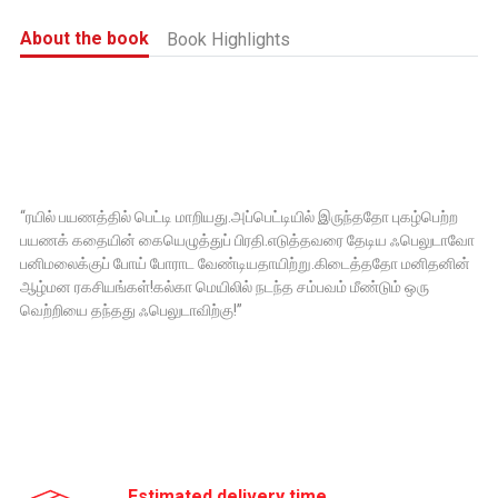
About the book
Book Highlights
“ரயில் பயணத்தில் பெட்டி மாறியது.அப்பெட்டியில் இருந்ததோ புகழ்பெற்ற
பயணக் கதையின் கையெழுத்துப் பிரதி.எடுத்தவரை தேடிய ஃபெலுடாவோ
பனிமலைக்குப் போய் போராட வேண்டியதாயிற்று.கிடைத்ததோ மனிதனின்
ஆழ்மன ரகசியங்கள்!கல்கா மெயிலில் நடந்த சம்பவம் மீண்டும் ஒரு
வெற்றியை தந்தது ஃபெலுடாவிற்கு!”
Estimated delivery time