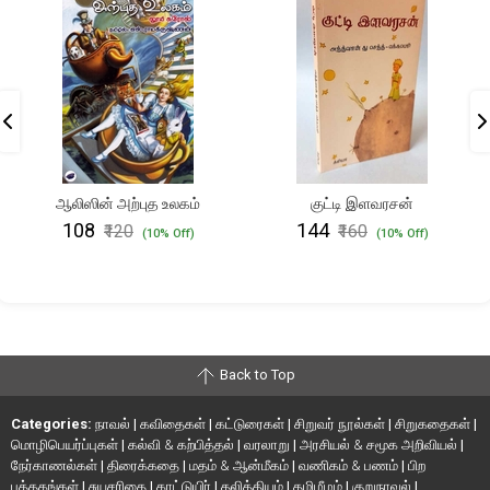
ஆலிஸின் அற்புத உலகம்
குட்டி இளவரசன்
₹108
₹144
₹120
₹160
(10% Off)
(10% Off)
Back to Top
Categories:
நாவல்
|
கவிதைகள்
|
கட்டுரைகள்
|
சிறுவர் நூல்கள்
|
சிறுகதைகள்
|
மொழிபெயர்ப்புகள்
|
கல்வி & கற்பித்தல்
|
வரலாறு
|
அரசியல் & சமூக அறிவியல்
|
நேர்காணல்கள்
|
திரைக்கதை
|
மதம் & ஆன்மீகம்
|
வணிகம் & பணம்
|
பிற
புத்தகங்கள்
|
சுயசரிதை
|
காட்டுயிர்
|
தலித்தியம்
|
தமிழீழம்
|
குறுநாவல்
|