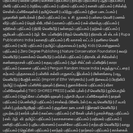
பதிப்பகம்
|
வேரல் புக்ஸ்
|
மோக்லி பதிப்பகம்
|
தாயதி பதிப்பகம்
|
ஆதி பதிப்பகம்
|
மிளிர் பதிப்பகம்
|
அதிர்வு பதிப்பகம்
|
பதிகம் பதிப்பகம்
|
கனலி பதிப்பகம்
|
சிக்ஸ்த்
சென்ஸ் பப்ளிகேஷன்ஸ்
|
தமிழ்வெளி
|
பயிற்று பதிப்பகம்
|
ஜீவா படைப்பகம்
|
பூவுலகின் நண்பர்கள்
|
நீலம் பதிப்பகம்
|
வ. உ. சி. நூலகம்
|
பன்மை வெளி
|
மணல்
வீடு பதிப்பகம்
|
ஹெர் ஸ்டோரிஸ்
|
வானம் பதிப்பகம்
|
கல் விளக்கு பதிப்பகம்
|
உதிரிகள் பதிப்பகம்
|
நிமிர் வெளியீடு
|
உன்னதம் பதிப்பகம்
|
நடுகல் பதிப்பகம்
|
சூரியன் பதிப்பகம்
|
ஆர். கே. பப்ளிஷிங்
|
ரிதம் வெளியீடு
|
திராவிடன் ஸ்டாக்
|
Rupa
Publications India
|
வானதி பதிப்பகம்
|
சீர் வாசகர் வட்டம்
|
தனிமை வெளி
பதிப்பகம்
|
உயிர் பதிப்பகம்
|
தமிழ்ப் புத்தகாலயம்
|
தமிழ் Kids
|
பொன்னுலகம்
பதிப்பகம்
|
Zero Degree Publishing
|
Nature Conservation Foundation
|
சுவடு
வெளியீடு
|
வணக்கம் வெளியீடு
|
மார்க்ஸ் பதிப்பகம்
|
திராவிடன் சில்ரன்ஸ்
|
கண்ணதாசன் பதிப்பகம்
|
கதவு பதிப்பகம்
|
ஆல் சில்ட்ரன் பப்ளிஷிங்
|
காரா
பதிப்பகம்
|
வலசை பதிப்பகம்
|
Penguin Random House India
|
கருத்து=பட்டறை
|
கற்பகம் புத்தகாலயம்
|
பள்ளிக் கல்வி பாதுகாப்பு இயக்கம்
|
மின்னங்காடி
|
மயூ
வெளியீடு
|
மேஜிக் லாம்ப் (Imprint of Ethir Veliyeedu)
|
பாரி நிலையம்
|
பிரதிலிபி
(தமிழ்)
|
மஞ்சுள் பப்ளிசிங் ஹவுஸ்
|
தினவு
|
துலாக்கோல் பதிப்பகம்
|
விசா
பப்ளிகேஷன்ஸ்
|
TWO SHORES PRESS
|
மயில் புக்ஸ்
|
மீ வெளியீடு
|
ஐம்பொழில்
பதிப்பகம்
|
ஜெய்கோ பப்ளிஷிங் ஹவுஸ்
|
பஞ்சமி மீடியா பப்ளிகேஷன்ஸ்
|
நாதன்
பதிப்பகம்
|
பெண்விழி பதிப்பகம்
|
சாஸ்வத் பிரிண்டர்ஸ்
|
கடவு வெளியீடு
|
பீ ஃபார்
புக்ஸ்
|
முத்தமிழறிஞர் பதிப்பகம்
|
குலுங்கா நடையான்
|
இறைவி வெளியீடு
|
முயற்கூடு
|
லார்க் புக்ஸ்
|
கலப்பை பதிப்பகம்
|
வீ கேன் புக்ஸ்
|
ழகரச்சிறகு பதிப்பகம்
|
எஸ். ஆர். வி. தமிழ்ப் பதிப்பகம்
|
வாசகசாலை பதிப்பகம்
|
மதிமலர் பதிப்பகம்
|
மனிதி பதிப்பகம்
|
புதிய பரிமாணம்
|
வான்கோ பதிப்பகம்
|
சத்ரபதி வெளியீடு
|
வாலு
பதிப்பகம்
|
ஜெய்ரிகி பதிப்பகம்
|
லாந்தர் பதிப்பகம்
|
நாற்கரம் பதிப்பகம்
|
காக்கைக்