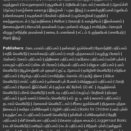
மருத்துவம்
|
பொருளாதாரம்
|
சூழலியல்
|
அறிவியல்
|
நாடகம்
|
உளவியல்
|
ஆராய்ச்சி
(ஆய்வு)
|
வாழ்க்கை வரலாறு
|
இதழ்கள் / பருவ இதழ்
|
பயணக்குறிப்புகள்
|
ஓவியம்
|
விளக்கவுரை
|
கடிதங்கள்
|
கேள்வி பதில்கள்
|
பழமொழிகள்
|
ஹதீஸ்
|
கலந்துரையாடல்
|
ஆய்வறிக்கை
|
சினிமா
|
அகராதி & களஞ்சியம்
|
இலக்கணம்
|
நினைவஞ்சலி
|
கிராஃபிக் நாவல்கள்
|
யுவ புரஸ்கார் விருது
|
சாகித்திய அகாதமி
விருது
|
சரித்திர நாவல்கள்
|
உணவு & பானங்கள்
|
சட்டம் & குற்றவியல்
|
கையேடு
|
சிறார் இதழ்
Publishers:
அடையாளம் பதிப்பகம்
|
தன்னறம் நூல்வெளி
|
தேசாந்திரி பதிப்பகம்
|
எதிர் வெளியீடு
|
காலச்சுவடு பதிப்பகம்
|
பாரதி புத்தகாலயம்
|
எழுத்து பிரசுரம்
|
அன்னம் அகரம் பதிப்பகம்
|
நற்றிணை பதிப்பகம்
|
உயிர்மை பதிப்பகம்
|
வம்சி புக்ஸ்
|
யாவரும் பதிப்பகம்
|
விகடன் பிரசுரம்
|
விடியல் பதிப்பகம்
|
விஜயா பதிப்பகம்
|
புலம்
வெளியீடு
|
நியூசெஞ்சுரி புக் ஹவுஸ்
|
குட்டி ஆகாயம்
|
தமிழினி வெளியீடு
|
சந்தியா
பதிப்பகம்
|
கிழக்கு பதிப்பகம்
|
சாகித்திய அகாடெமி
|
தமிழ் திசை
|
க்ரியா
வெளியீடு
|
சால்ட் பதிப்பகம்
|
டிஸ்கவரி புக் பேலஸ்
|
விஷ்ணுபுரம் பதிப்பகம்
|
அகநி
பதிப்பகம்
|
நோராப் இம்ப்ரிண்ட்ஸ்
|
சூர்யா லிட்ரேச்சர் (பி) லிட்
|
அருஞ்சொல்
வெளியீடு
|
பரிசல் வெளியீடு
|
காடோடி பதிப்பகம்
|
கருப்புப் பிரதிகள்
|
நர்மதா
பதிப்பகம்
|
நூல் வனம்
|
கொம்பு வெளியீடு
|
எம். ஐ. டி. எஸ்
|
சுவாசம் பதிப்பகம்
|
தடாகம் வெளியீடு
|
அலைகள் வெளியீட்டகம்
|
சீர்மை நூல்வெளி
|
திருவரசு புத்தக
நிலையம்
|
கவிதா பப்ளிகேஷன்
|
அழிசி பதிப்பகம்
|
Books for Children
|
மலர் புக்ஸ்
|
கருஞ்சட்டைப் பதிப்பகம்
|
வளரி வெளியீடு
|
நக்கீரன் பப்ளிகேஷன்ஸ்
|
தேநீர்
பதிப்பகம்
|
ஸ்ரீ செண்பகா பதிப்பகம்
|
கௌரா புத்தக மையம்
|
Juggernaut Books
|
வடலி வெளியீடு
|
மனிதம் பதிப்பகம்
|
கடல் பதிப்பகம்
|
சிந்தன் புக்ஸ்
|
நன்னூல்