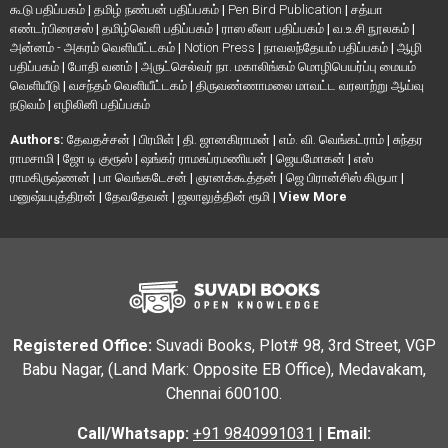
கூடு பதிப்பகம்
|
தமிழ் நண்பன் பதிப்பகம்
|
Pen Bird Publication
|
சத்யா
எண்டர்பிரைசஸ்
|
தமிழ்வெளி பதிப்பகம்
|
ராஸ லீலா பதிப்பகம்
|
வ.உ.சி நூலகம்
|
அன்னம் - அகரம் வெளியீட்டகம்
|
Notion Press
|
நாவலந்தேயம் பதிப்பகம்
|
ஆழி
பதிப்பகம்
|
போதி வனம்
|
அருட்செல்வர் நா. மகாலிங்கம் மொழிபெயர்ப்பு மையம்
வெளியீடு
|
வசந்தம் வெளியீட்டகம்
|
திருவண்ணாமலை மாவட்ட வரலாற்று ஆய்வு
நடுவம்
|
எழிலினி பதிப்பகம்
Authors:
தேவதச்சன்
|
பிரமிள்
|
தி. ஜானகிராமன்
|
எம். வி. வெங்கட்ராம்
|
சுந்தர
ராமசாமி
|
ஜோ டி குரூஸ்
|
ஷங்கர் ராமசுப்ரமணியன்
|
ஜெயமோகன்
|
எஸ்
ராமகிருஷ்ணன்
|
பா வெங்கடேசன்
|
ஞானக்கூத்தன்
|
ஜெ பிரான்சிஸ் கிருபா
|
மனுஷ்யபுத்திரன்
|
தேவதேவன்
|
ஜலாலுத்தின் ரூமி
|
View More
Registered Office:
Suvadi Books, Plot# 98, 3rd Street, VGP
Babu Nagar, (Land Mark: Opposite EB Office), Medavakam,
Chennai 600100.
Call/Whatsapp:
+91 9840991031
|
Email: