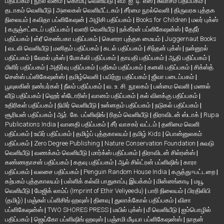
பதிப்பகம்
|
நூல் வனம்
|
கொம்பு வெளியீடு
|
எம். ஐ. டி. எஸ்
|
சுவாசம் பதிப்பகம்
|
தடாகம் வெளியீடு
|
அலைகள் வெளியீட்டகம்
|
சீர்மை நூல்வெளி
|
திருவரசு புத்தக
நிலையம்
|
கவிதா பப்ளிகேஷன்
|
அழிசி பதிப்பகம்
|
Books for Children
|
மலர் புக்ஸ்
|
கருஞ்சட்டைப் பதிப்பகம்
|
வளரி வெளியீடு
|
நக்கீரன் பப்ளிகேஷன்ஸ்
|
தேநீர்
பதிப்பகம்
|
ஸ்ரீ செண்பகா பதிப்பகம்
|
கௌரா புத்தக மையம்
|
Juggernaut Books
|
வடலி வெளியீடு
|
மனிதம் பதிப்பகம்
|
கடல் பதிப்பகம்
|
சிந்தன் புக்ஸ்
|
நன்னூல்
பதிப்பகம்
|
வேரல் புக்ஸ்
|
மோக்லி பதிப்பகம்
|
தாயதி பதிப்பகம்
|
ஆதி பதிப்பகம்
|
மிளிர் பதிப்பகம்
|
அதிர்வு பதிப்பகம்
|
பதிகம் பதிப்பகம்
|
கனலி பதிப்பகம்
|
சிக்ஸ்த்
சென்ஸ் பப்ளிகேஷன்ஸ்
|
தமிழ்வெளி
|
பயிற்று பதிப்பகம்
|
ஜீவா படைப்பகம்
|
பூவுலகின் நண்பர்கள்
|
நீலம் பதிப்பகம்
|
வ. உ. சி. நூலகம்
|
பன்மை வெளி
|
மணல்
வீடு பதிப்பகம்
|
ஹெர் ஸ்டோரிஸ்
|
வானம் பதிப்பகம்
|
கல் விளக்கு பதிப்பகம்
|
உதிரிகள் பதிப்பகம்
|
நிமிர் வெளியீடு
|
உன்னதம் பதிப்பகம்
|
நடுகல் பதிப்பகம்
|
சூரியன் பதிப்பகம்
|
ஆர். கே. பப்ளிஷிங்
|
ரிதம் வெளியீடு
|
திராவிடன் ஸ்டாக்
|
Rupa
Publications India
|
வானதி பதிப்பகம்
|
சீர் வாசகர் வட்டம்
|
தனிமை வெளி
பதிப்பகம்
|
உயிர் பதிப்பகம்
|
தமிழ்ப் புத்தகாலயம்
|
தமிழ் Kids
|
பொன்னுலகம்
பதிப்பகம்
|
Zero Degree Publishing
|
Nature Conservation Foundation
|
சுவடு
வெளியீடு
|
வணக்கம் வெளியீடு
|
மார்க்ஸ் பதிப்பகம்
|
திராவிடன் சில்ரன்ஸ்
|
கண்ணதாசன் பதிப்பகம்
|
கதவு பதிப்பகம்
|
ஆல் சில்ட்ரன் பப்ளிஷிங்
|
காரா
பதிப்பகம்
|
வலசை பதிப்பகம்
|
Penguin Random House India
|
கருத்து=பட்டறை
|
கற்பகம் புத்தகாலயம்
|
பள்ளிக் கல்வி பாதுகாப்பு இயக்கம்
|
மின்னங்காடி
|
மயூ
வெளியீடு
|
மேஜிக் லாம்ப் (Imprint of Ethir Veliyeedu)
|
பாரி நிலையம்
|
பிரதிலிபி
(தமிழ்)
|
மஞ்சுள் பப்ளிசிங் ஹவுஸ்
|
தினவு
|
துலாக்கோல் பதிப்பகம்
|
விசா
பப்ளிகேஷன்ஸ்
|
TWO SHORES PRESS
|
மயில் புக்ஸ்
|
மீ வெளியீடு
|
ஐம்பொழில்
பதிப்பகம்
|
ஜெய்கோ பப்ளிஷிங் ஹவுஸ்
|
பஞ்சமி மீடியா பப்ளிகேஷன்ஸ்
|
நாதன்