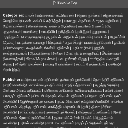
Back to Top
Categories:
நாவல்
|
கவிதைகள்
|
கட்டுரைகள்
|
சிறுவர் நூல்கள்
|
சிறுகதைகள்
|
மொழிபெயர்ப்புகள்
|
கல்வி & கற்பித்தல்
|
வரலாறு
|
அரசியல் & சமூக அறிவியல்
|
நேர்காணல்கள்
|
திரைக்கதை
|
மதம் & ஆன்மீகம்
|
வணிகம் & பணம்
|
பிற
புத்தகங்கள்
|
சுயசரிதை
|
காட்டுயிர்
|
தலித்தியம்
|
தமிழீழம்
|
குறுநாவல்
|
மருத்துவம்
|
பொருளாதாரம்
|
சூழலியல்
|
அறிவியல்
|
நாடகம்
|
உளவியல்
|
ஆராய்ச்சி
(ஆய்வு)
|
வாழ்க்கை வரலாறு
|
இதழ்கள் / பருவ இதழ்
|
பயணக்குறிப்புகள்
|
ஓவியம்
|
விளக்கவுரை
|
கடிதங்கள்
|
கேள்வி பதில்கள்
|
பழமொழிகள்
|
ஹதீஸ்
|
கலந்துரையாடல்
|
ஆய்வறிக்கை
|
சினிமா
|
அகராதி & களஞ்சியம்
|
இலக்கணம்
|
நினைவஞ்சலி
|
கிராஃபிக் நாவல்கள்
|
யுவ புரஸ்கார் விருது
|
சாகித்திய அகாதமி
விருது
|
சரித்திர நாவல்கள்
|
உணவு & பானங்கள்
|
சட்டம் & குற்றவியல்
|
கையேடு
|
சிறார் இதழ்
Publishers:
அடையாளம் பதிப்பகம்
|
தன்னறம் நூல்வெளி
|
தேசாந்திரி பதிப்பகம்
|
எதிர் வெளியீடு
|
காலச்சுவடு பதிப்பகம்
|
பாரதி புத்தகாலயம்
|
எழுத்து பிரசுரம்
|
அன்னம் அகரம் பதிப்பகம்
|
நற்றிணை பதிப்பகம்
|
உயிர்மை பதிப்பகம்
|
வம்சி புக்ஸ்
|
யாவரும் பதிப்பகம்
|
விகடன் பிரசுரம்
|
விடியல் பதிப்பகம்
|
விஜயா பதிப்பகம்
|
புலம்
வெளியீடு
|
நியூசெஞ்சுரி புக் ஹவுஸ்
|
குட்டி ஆகாயம்
|
தமிழினி வெளியீடு
|
சந்தியா
பதிப்பகம்
|
கிழக்கு பதிப்பகம்
|
சாகித்திய அகாடெமி
|
தமிழ் திசை
|
க்ரியா
வெளியீடு
|
சால்ட் பதிப்பகம்
|
டிஸ்கவரி புக் பேலஸ்
|
விஷ்ணுபுரம் பதிப்பகம்
|
அகநி
பதிப்பகம்
|
நோராப் இம்ப்ரிண்ட்ஸ்
|
சூர்யா லிட்ரேச்சர் (பி) லிட்
|
அருஞ்சொல்
வெளியீடு
|
பரிசல் வெளியீடு
|
காடோடி பதிப்பகம்
|
கருப்புப் பிரதிகள்
|
நர்மதா