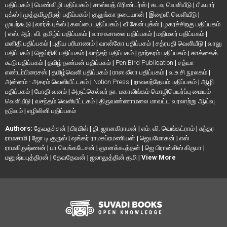
பதிப்பகம்
|
பெண்விழி பதிப்பகம்
|
சாஸ்வத் பிரிண்டர்ஸ்
|
கடவு வெளியீடு
|
பீ ஃபார்
புக்ஸ்
|
முத்தமிழறிஞர் பதிப்பகம்
|
குலுங்கா நடையான்
|
இறைவி வெளியீடு
|
முயற்கூடு
|
லார்க் புக்ஸ்
|
கலப்பை பதிப்பகம்
|
வீ கேன் புக்ஸ்
|
ழகரச்சிறகு பதிப்பகம்
|
எஸ். ஆர். வி. தமிழ்ப் பதிப்பகம்
|
வாசகசாலை பதிப்பகம்
|
மதிமலர் பதிப்பகம்
|
மனிதி பதிப்பகம்
|
புதிய பரிமாணம்
|
வான்கோ பதிப்பகம்
|
சத்ரபதி வெளியீடு
|
வாலு
பதிப்பகம்
|
ஜெய்ரிகி பதிப்பகம்
|
லாந்தர் பதிப்பகம்
|
நாற்கரம் பதிப்பகம்
|
காக்கைக்
கூடு பதிப்பகம்
|
தமிழ் நண்பன் பதிப்பகம்
|
Pen Bird Publication
|
சத்யா
எண்டர்பிரைசஸ்
|
தமிழ்வெளி பதிப்பகம்
|
ராஸ லீலா பதிப்பகம்
|
வ.உ.சி நூலகம்
|
அன்னம் - அகரம் வெளியீட்டகம்
|
Notion Press
|
நாவலந்தேயம் பதிப்பகம்
|
ஆழி
பதிப்பகம்
|
போதி வனம்
|
அருட்செல்வர் நா. மகாலிங்கம் மொழிபெயர்ப்பு மையம்
வெளியீடு
|
வசந்தம் வெளியீட்டகம்
|
திருவண்ணாமலை மாவட்ட வரலாற்று ஆய்வு
நடுவம்
|
எழிலினி பதிப்பகம்
Authors:
தேவதச்சன்
|
பிரமிள்
|
தி. ஜானகிராமன்
|
எம். வி. வெங்கட்ராம்
|
சுந்தர
ராமசாமி
|
ஜோ டி குரூஸ்
|
ஷங்கர் ராமசுப்ரமணியன்
|
ஜெயமோகன்
|
எஸ்
ராமகிருஷ்ணன்
|
பா வெங்கடேசன்
|
ஞானக்கூத்தன்
|
ஜெ பிரான்சிஸ் கிருபா
|
மனுஷ்யபுத்திரன்
|
தேவதேவன்
|
ஜலாலுத்தின் ரூமி
|
View More