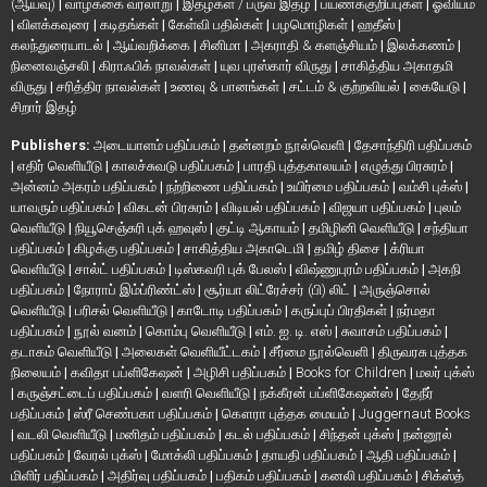
(ஆய்வு)
|
வாழ்க்கை வரலாறு
|
இதழ்கள் / பருவ இதழ்
|
பயணக்குறிப்புகள்
|
ஓவியம்
|
விளக்கவுரை
|
கடிதங்கள்
|
கேள்வி பதில்கள்
|
பழமொழிகள்
|
ஹதீஸ்
|
கலந்துரையாடல்
|
ஆய்வறிக்கை
|
சினிமா
|
அகராதி & களஞ்சியம்
|
இலக்கணம்
|
நினைவஞ்சலி
|
கிராஃபிக் நாவல்கள்
|
யுவ புரஸ்கார் விருது
|
சாகித்திய அகாதமி
விருது
|
சரித்திர நாவல்கள்
|
உணவு & பானங்கள்
|
சட்டம் & குற்றவியல்
|
கையேடு
|
சிறார் இதழ்
Publishers:
அடையாளம் பதிப்பகம்
|
தன்னறம் நூல்வெளி
|
தேசாந்திரி பதிப்பகம்
|
எதிர் வெளியீடு
|
காலச்சுவடு பதிப்பகம்
|
பாரதி புத்தகாலயம்
|
எழுத்து பிரசுரம்
|
அன்னம் அகரம் பதிப்பகம்
|
நற்றிணை பதிப்பகம்
|
உயிர்மை பதிப்பகம்
|
வம்சி புக்ஸ்
|
யாவரும் பதிப்பகம்
|
விகடன் பிரசுரம்
|
விடியல் பதிப்பகம்
|
விஜயா பதிப்பகம்
|
புலம்
வெளியீடு
|
நியூசெஞ்சுரி புக் ஹவுஸ்
|
குட்டி ஆகாயம்
|
தமிழினி வெளியீடு
|
சந்தியா
பதிப்பகம்
|
கிழக்கு பதிப்பகம்
|
சாகித்திய அகாடெமி
|
தமிழ் திசை
|
க்ரியா
வெளியீடு
|
சால்ட் பதிப்பகம்
|
டிஸ்கவரி புக் பேலஸ்
|
விஷ்ணுபுரம் பதிப்பகம்
|
அகநி
பதிப்பகம்
|
நோராப் இம்ப்ரிண்ட்ஸ்
|
சூர்யா லிட்ரேச்சர் (பி) லிட்
|
அருஞ்சொல்
வெளியீடு
|
பரிசல் வெளியீடு
|
காடோடி பதிப்பகம்
|
கருப்புப் பிரதிகள்
|
நர்மதா
பதிப்பகம்
|
நூல் வனம்
|
கொம்பு வெளியீடு
|
எம். ஐ. டி. எஸ்
|
சுவாசம் பதிப்பகம்
|
தடாகம் வெளியீடு
|
அலைகள் வெளியீட்டகம்
|
சீர்மை நூல்வெளி
|
திருவரசு புத்தக
நிலையம்
|
கவிதா பப்ளிகேஷன்
|
அழிசி பதிப்பகம்
|
Books for Children
|
மலர் புக்ஸ்
|
கருஞ்சட்டைப் பதிப்பகம்
|
வளரி வெளியீடு
|
நக்கீரன் பப்ளிகேஷன்ஸ்
|
தேநீர்
பதிப்பகம்
|
ஸ்ரீ செண்பகா பதிப்பகம்
|
கௌரா புத்தக மையம்
|
Juggernaut Books
|
வடலி வெளியீடு
|
மனிதம் பதிப்பகம்
|
கடல் பதிப்பகம்
|
சிந்தன் புக்ஸ்
|
நன்னூல்
பதிப்பகம்
|
வேரல் புக்ஸ்
|
மோக்லி பதிப்பகம்
|
தாயதி பதிப்பகம்
|
ஆதி பதிப்பகம்
|
மிளிர் பதிப்பகம்
|
அதிர்வு பதிப்பகம்
|
பதிகம் பதிப்பகம்
|
கனலி பதிப்பகம்
|
சிக்ஸ்த்