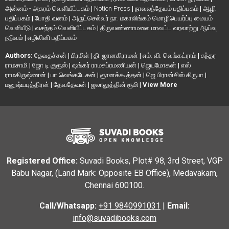
அன்னம் - அகரம் வெளியீட்டகம்
|
Notion Press
|
நாவலந்தேயம் பதிப்பகம்
|
ஆழி
பதிப்பகம்
|
போதி வனம்
|
அருட்செல்வர் நா. மகாலிங்கம் மொழிபெயர்ப்பு மையம்
வெளியீடு
|
வசந்தம் வெளியீட்டகம்
|
திருவண்ணாமலை மாவட்ட வரலாற்று ஆய்வு
நடுவம்
|
எழிலினி பதிப்பகம்
Authors:
தேவதச்சன்
|
பிரமிள்
|
தி. ஜானகிராமன்
|
எம். வி. வெங்கட்ராம்
|
சுந்தர
ராமசாமி
|
ஜோ டி குரூஸ்
|
ஷங்கர் ராமசுப்ரமணியன்
|
ஜெயமோகன்
|
எஸ்
ராமகிருஷ்ணன்
|
பா வெங்கடேசன்
|
ஞானக்கூத்தன்
|
ஜெ பிரான்சிஸ் கிருபா
|
மனுஷ்யபுத்திரன்
|
தேவதேவன்
|
ஜலாலுத்தின் ரூமி
|
View More
Registered Office:
Suvadi Books, Plot# 98, 3rd Street, VGP
Babu Nagar, (Land Mark: Opposite EB Office), Medavakam,
Chennai 600100.
Call/Whatsapp:
+91 9840991031
|
Email:
info@suvadibooks.com