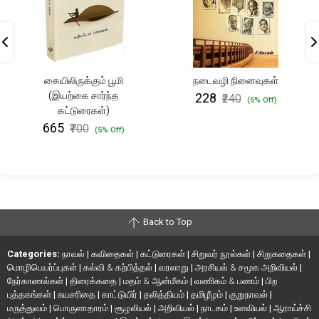
கையிலிருக்கும் பூமி
நடைவழி நினைவுகள்
(இயற்கை சார்ந்த
₹228
₹240
(5% Off)
கட்டுரைகள்)
₹665
₹700
(5% Off)
Back to Top
Categories:
நாவல்
|
கவிதைகள்
|
கட்டுரைகள்
|
சிறுவர் நூல்கள்
|
சிறுகதைகள்
|
மொழிபெயர்ப்புகள்
|
கல்வி & கற்பித்தல்
|
வரலாறு
|
அரசியல் & சமூக அறிவியல்
|
நேர்காணல்கள்
|
திரைக்கதை
|
மதம் & ஆன்மீகம்
|
வணிகம் & பணம்
|
பிற
புத்தகங்கள்
|
சுயசரிதை
|
காட்டுயிர்
|
தலித்தியம்
|
தமிழீழம்
|
குறுநாவல்
|
மருத்துவம்
|
பொருளாதாரம்
|
சூழலியல்
|
அறிவியல்
|
நாடகம்
|
உளவியல்
|
ஆராய்ச்சி