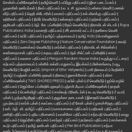
சென்ஸ் பப்ளிகேஷன்ஸ்
|
தமிழ்வெளி
|
பயிற்று பதிப்பகம்
|
ஜீவா படைப்பகம்
|
பூவுலகின் நண்பர்கள்
|
நீலம் பதிப்பகம்
|
வ. உ. சி. நூலகம்
|
பன்மை வெளி
|
மணல்
வீடு பதிப்பகம்
|
ஹெர் ஸ்டோரிஸ்
|
வானம் பதிப்பகம்
|
கல் விளக்கு பதிப்பகம்
|
உதிரிகள் பதிப்பகம்
|
நிமிர் வெளியீடு
|
உன்னதம் பதிப்பகம்
|
நடுகல் பதிப்பகம்
|
சூரியன் பதிப்பகம்
|
ஆர். கே. பப்ளிஷிங்
|
ரிதம் வெளியீடு
|
திராவிடன் ஸ்டாக்
|
Rupa
Publications India
|
வானதி பதிப்பகம்
|
சீர் வாசகர் வட்டம்
|
தனிமை வெளி
பதிப்பகம்
|
உயிர் பதிப்பகம்
|
தமிழ்ப் புத்தகாலயம்
|
தமிழ் Kids
|
பொன்னுலகம்
பதிப்பகம்
|
Zero Degree Publishing
|
Nature Conservation Foundation
|
சுவடு
வெளியீடு
|
வணக்கம் வெளியீடு
|
மார்க்ஸ் பதிப்பகம்
|
திராவிடன் சில்ரன்ஸ்
|
கண்ணதாசன் பதிப்பகம்
|
கதவு பதிப்பகம்
|
ஆல் சில்ட்ரன் பப்ளிஷிங்
|
காரா
பதிப்பகம்
|
வலசை பதிப்பகம்
|
Penguin Random House India
|
கருத்து=பட்டறை
|
கற்பகம் புத்தகாலயம்
|
பள்ளிக் கல்வி பாதுகாப்பு இயக்கம்
|
மின்னங்காடி
|
மயூ
வெளியீடு
|
மேஜிக் லாம்ப் (Imprint of Ethir Veliyeedu)
|
பாரி நிலையம்
|
பிரதிலிபி
(தமிழ்)
|
மஞ்சுள் பப்ளிசிங் ஹவுஸ்
|
தினவு
|
துலாக்கோல் பதிப்பகம்
|
விசா
பப்ளிகேஷன்ஸ்
|
TWO SHORES PRESS
|
மயில் புக்ஸ்
|
மீ வெளியீடு
|
ஐம்பொழில்
பதிப்பகம்
|
ஜெய்கோ பப்ளிஷிங் ஹவுஸ்
|
பஞ்சமி மீடியா பப்ளிகேஷன்ஸ்
|
நாதன்
பதிப்பகம்
|
பெண்விழி பதிப்பகம்
|
சாஸ்வத் பிரிண்டர்ஸ்
|
கடவு வெளியீடு
|
பீ ஃபார்
புக்ஸ்
|
முத்தமிழறிஞர் பதிப்பகம்
|
குலுங்கா நடையான்
|
இறைவி வெளியீடு
|
முயற்கூடு
|
லார்க் புக்ஸ்
|
கலப்பை பதிப்பகம்
|
வீ கேன் புக்ஸ்
|
ழகரச்சிறகு பதிப்பகம்
|
எஸ். ஆர். வி. தமிழ்ப் பதிப்பகம்
|
வாசகசாலை பதிப்பகம்
|
மதிமலர் பதிப்பகம்
|
மனிதி பதிப்பகம்
|
புதிய பரிமாணம்
|
வான்கோ பதிப்பகம்
|
சத்ரபதி வெளியீடு
|
வாலு
பதிப்பகம்
|
ஜெய்ரிகி பதிப்பகம்
|
லாந்தர் பதிப்பகம்
|
நாற்கரம் பதிப்பகம்
|
காக்கைக்
கூடு பதிப்பகம்
|
தமிழ் நண்பன் பதிப்பகம்
|
Pen Bird Publication
|
சத்யா
எண்டர்பிரைசஸ்
|
தமிழ்வெளி பதிப்பகம்
|
ராஸ லீலா பதிப்பகம்
|
வ.உ.சி நூலகம்
|