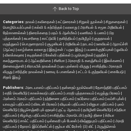
Back to Top
Categories:
நாவல்
|
கவிதைகள்
|
கட்டுரைகள்
|
சிறுவர் நூல்கள்
|
சிறுகதைகள்
|
மொழிபெயர்ப்புகள்
|
கல்வி & கற்பித்தல்
|
வரலாறு
|
அரசியல் & சமூக அறிவியல்
|
நேர்காணல்கள்
|
திரைக்கதை
|
மதம் & ஆன்மீகம்
|
வணிகம் & பணம்
|
பிற
புத்தகங்கள்
|
சுயசரிதை
|
காட்டுயிர்
|
தலித்தியம்
|
தமிழீழம்
|
குறுநாவல்
|
மருத்துவம்
|
பொருளாதாரம்
|
சூழலியல்
|
அறிவியல்
|
நாடகம்
|
உளவியல்
|
ஆராய்ச்சி
(ஆய்வு)
|
வாழ்க்கை வரலாறு
|
இதழ்கள் / பருவ இதழ்
|
பயணக்குறிப்புகள்
|
ஓவியம்
|
விளக்கவுரை
|
கடிதங்கள்
|
கேள்வி பதில்கள்
|
பழமொழிகள்
|
ஹதீஸ்
|
கலந்துரையாடல்
|
ஆய்வறிக்கை
|
சினிமா
|
அகராதி & களஞ்சியம்
|
இலக்கணம்
|
நினைவஞ்சலி
|
கிராஃபிக் நாவல்கள்
|
யுவ புரஸ்கார் விருது
|
சாகித்திய அகாதமி
விருது
|
சரித்திர நாவல்கள்
|
உணவு & பானங்கள்
|
சட்டம் & குற்றவியல்
|
கையேடு
|
சிறார் இதழ்
Publishers:
அடையாளம் பதிப்பகம்
|
தன்னறம் நூல்வெளி
|
தேசாந்திரி பதிப்பகம்
|
எதிர் வெளியீடு
|
காலச்சுவடு பதிப்பகம்
|
பாரதி புத்தகாலயம்
|
எழுத்து பிரசுரம்
|
அன்னம் அகரம் பதிப்பகம்
|
நற்றிணை பதிப்பகம்
|
உயிர்மை பதிப்பகம்
|
வம்சி புக்ஸ்
|
யாவரும் பதிப்பகம்
|
விகடன் பிரசுரம்
|
விடியல் பதிப்பகம்
|
விஜயா பதிப்பகம்
|
புலம்
வெளியீடு
|
நியூசெஞ்சுரி புக் ஹவுஸ்
|
குட்டி ஆகாயம்
|
தமிழினி வெளியீடு
|
சந்தியா
பதிப்பகம்
|
கிழக்கு பதிப்பகம்
|
சாகித்திய அகாடெமி
|
தமிழ் திசை
|
க்ரியா
வெளியீடு
|
சால்ட் பதிப்பகம்
|
டிஸ்கவரி புக் பேலஸ்
|
விஷ்ணுபுரம் பதிப்பகம்
|
அகநி
பதிப்பகம்
|
நோராப் இம்ப்ரிண்ட்ஸ்
|
சூர்யா லிட்ரேச்சர் (பி) லிட்
|
அருஞ்சொல்