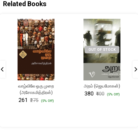
Related Books
OUT OF STOCK
வாழ்விலே ஒரு முறை
அறம் (ஜெயமோகன்)
(அசோகமித்திரன்)
₹380
₹400
(5% Off)
₹261
₹275
(5% Off)