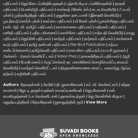
பதிப்பகம்
|
ஜெய்கோ பப்ளிஷிங் ஹவுஸ்
|
பஞ்சமி மீடியா பப்ளிகேஷன்ஸ்
|
நாதன்
பதிப்பகம்
|
பெண்விழி பதிப்பகம்
|
சாஸ்வத் பிரிண்டர்ஸ்
|
கடவு வெளியீடு
|
பீ ஃபார்
புக்ஸ்
|
முத்தமிழறிஞர் பதிப்பகம்
|
குலுங்கா நடையான்
|
இறைவி வெளியீடு
|
முயற்கூடு
|
லார்க் புக்ஸ்
|
கலப்பை பதிப்பகம்
|
வீ கேன் புக்ஸ்
|
ழகரச்சிறகு பதிப்பகம்
|
எஸ். ஆர். வி. தமிழ்ப் பதிப்பகம்
|
வாசகசாலை பதிப்பகம்
|
மதிமலர் பதிப்பகம்
|
மனிதி பதிப்பகம்
|
புதிய பரிமாணம்
|
வான்கோ பதிப்பகம்
|
சத்ரபதி வெளியீடு
|
வாலு
பதிப்பகம்
|
ஜெய்ரிகி பதிப்பகம்
|
லாந்தர் பதிப்பகம்
|
நாற்கரம் பதிப்பகம்
|
காக்கைக்
கூடு பதிப்பகம்
|
தமிழ் நண்பன் பதிப்பகம்
|
Pen Bird Publication
|
சத்யா
எண்டர்பிரைசஸ்
|
தமிழ்வெளி பதிப்பகம்
|
ராஸ லீலா பதிப்பகம்
|
வ.உ.சி நூலகம்
|
அன்னம் - அகரம் வெளியீட்டகம்
|
Notion Press
|
நாவலந்தேயம் பதிப்பகம்
|
ஆழி
பதிப்பகம்
|
போதி வனம்
|
அருட்செல்வர் நா. மகாலிங்கம் மொழிபெயர்ப்பு மையம்
வெளியீடு
|
வசந்தம் வெளியீட்டகம்
|
திருவண்ணாமலை மாவட்ட வரலாற்று ஆய்வு
நடுவம்
|
எழிலினி பதிப்பகம்
Authors:
தேவதச்சன்
|
பிரமிள்
|
தி. ஜானகிராமன்
|
எம். வி. வெங்கட்ராம்
|
சுந்தர
ராமசாமி
|
ஜோ டி குரூஸ்
|
ஷங்கர் ராமசுப்ரமணியன்
|
ஜெயமோகன்
|
எஸ்
ராமகிருஷ்ணன்
|
பா வெங்கடேசன்
|
ஞானக்கூத்தன்
|
ஜெ பிரான்சிஸ் கிருபா
|
மனுஷ்யபுத்திரன்
|
தேவதேவன்
|
ஜலாலுத்தின் ரூமி
|
View More