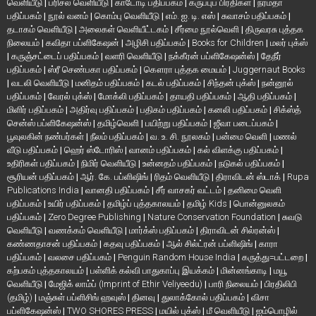
வெளியீடு
|
பரிசல் வெளியீடு
|
காடோடி பதிப்பகம்
|
கருப்புப் பிரதிகள்
|
நர்மதா
பதிப்பகம்
|
நூல் வனம்
|
கொம்பு வெளியீடு
|
எம். ஐ. டி. எஸ்
|
சுவாசம் பதிப்பகம்
|
தடாகம் வெளியீடு
|
அலைகள் வெளியீட்டகம்
|
சீர்மை நூல்வெளி
|
திருவரசு புத்தக
நிலையம்
|
கவிதா பப்ளிகேஷன்
|
அழிசி பதிப்பகம்
|
Books for Children
|
மலர் புக்ஸ்
|
கருஞ்சட்டைப் பதிப்பகம்
|
வளரி வெளியீடு
|
நக்கீரன் பப்ளிகேஷன்ஸ்
|
தேநீர்
பதிப்பகம்
|
ஸ்ரீ செண்பகா பதிப்பகம்
|
கௌரா புத்தக மையம்
|
Juggernaut Books
|
வடலி வெளியீடு
|
மனிதம் பதிப்பகம்
|
கடல் பதிப்பகம்
|
சிந்தன் புக்ஸ்
|
நன்னூல்
பதிப்பகம்
|
வேரல் புக்ஸ்
|
மோக்லி பதிப்பகம்
|
தாயதி பதிப்பகம்
|
ஆதி பதிப்பகம்
|
மிளிர் பதிப்பகம்
|
அதிர்வு பதிப்பகம்
|
பதிகம் பதிப்பகம்
|
கனலி பதிப்பகம்
|
சிக்ஸ்த்
சென்ஸ் பப்ளிகேஷன்ஸ்
|
தமிழ்வெளி
|
பயிற்று பதிப்பகம்
|
ஜீவா படைப்பகம்
|
பூவுலகின் நண்பர்கள்
|
நீலம் பதிப்பகம்
|
வ. உ. சி. நூலகம்
|
பன்மை வெளி
|
மணல்
வீடு பதிப்பகம்
|
ஹெர் ஸ்டோரிஸ்
|
வானம் பதிப்பகம்
|
கல் விளக்கு பதிப்பகம்
|
உதிரிகள் பதிப்பகம்
|
நிமிர் வெளியீடு
|
உன்னதம் பதிப்பகம்
|
நடுகல் பதிப்பகம்
|
சூரியன் பதிப்பகம்
|
ஆர். கே. பப்ளிஷிங்
|
ரிதம் வெளியீடு
|
திராவிடன் ஸ்டாக்
|
Rupa
Publications India
|
வானதி பதிப்பகம்
|
சீர் வாசகர் வட்டம்
|
தனிமை வெளி
பதிப்பகம்
|
உயிர் பதிப்பகம்
|
தமிழ்ப் புத்தகாலயம்
|
தமிழ் Kids
|
பொன்னுலகம்
பதிப்பகம்
|
Zero Degree Publishing
|
Nature Conservation Foundation
|
சுவடு
வெளியீடு
|
வணக்கம் வெளியீடு
|
மார்க்ஸ் பதிப்பகம்
|
திராவிடன் சில்ரன்ஸ்
|
கண்ணதாசன் பதிப்பகம்
|
கதவு பதிப்பகம்
|
ஆல் சில்ட்ரன் பப்ளிஷிங்
|
காரா
பதிப்பகம்
|
வலசை பதிப்பகம்
|
Penguin Random House India
|
கருத்து=பட்டறை
|
கற்பகம் புத்தகாலயம்
|
பள்ளிக் கல்வி பாதுகாப்பு இயக்கம்
|
மின்னங்காடி
|
மயூ
வெளியீடு
|
மேஜிக் லாம்ப் (Imprint of Ethir Veliyeedu)
|
பாரி நிலையம்
|
பிரதிலிபி
(தமிழ்)
|
மஞ்சுள் பப்ளிசிங் ஹவுஸ்
|
தினவு
|
துலாக்கோல் பதிப்பகம்
|
விசா
பப்ளிகேஷன்ஸ்
|
TWO SHORES PRESS
|
மயில் புக்ஸ்
|
மீ வெளியீடு
|
ஐம்பொழில்